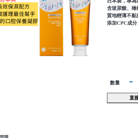
日本製，專為
含玻尿酸、橄
質地輕薄不黏
添加CPC成
數量
直
問題