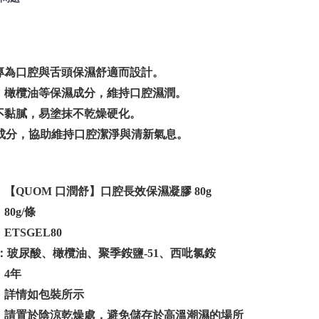
專為口腔與舌頭保濕舒適而設計。
、橄欖油等保濕成分，維持口腔濕潤。
不黏膩，易塗抹不乾燥硬化。
C成分，協助維持口腔潔淨與清新氣息。
【QUOM 口潤舒】口腔長效保濕凝膠 80g
80g/條
TSGEL80
：玻尿酸、橄欖油、聚季銨鹽-51、西吡氯銨
4年
：詳情如包裝所示
：請置於陰涼乾燥處，避免儲存於高溫潮濕的場所