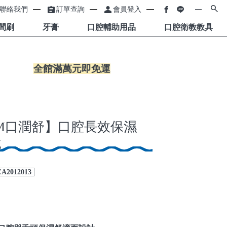
聯絡我們
訂單查詢
會員登入
牙間刷
牙膏
口腔輔助用品
口腔衛教教具
全館滿萬元即免運
OM口潤舒】口腔長效保濕
g
A2012013