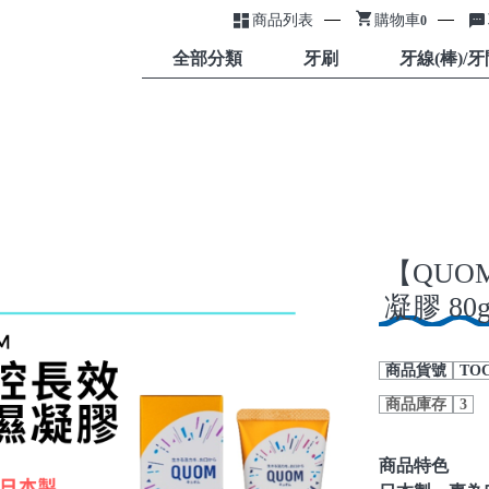
商品列表
購物車
0
全部分類
牙刷
牙線(棒)/
【QU
凝膠 80
商品貨號
TOC
商品庫存
3
商品特色