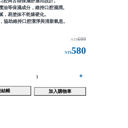
口腔與舌頭保濕舒適而設計。
欖油等保濕成分，維持口腔濕潤。
膩，易塗抹不乾燥硬化。
分，協助維持口腔潔淨與清新氣息。
600
NT$
580
NT$
接結帳
加入購物車