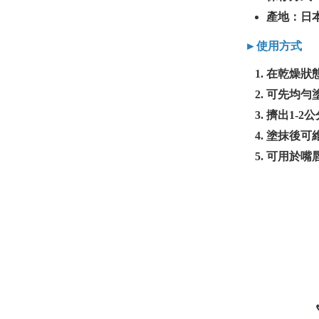
產地：日
►使用方式
在乾燥狀
可先均勻
擠出1-
塗抹後可
可用於嘴