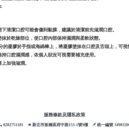
本
態下清潔口腔可能會傷到黏膜，建議於清潔前先滋潤口腔。
塗抹於乾燥部位，使口腔內部保持濕潤與柔軟狀態。
2公分的凝膠於手指或海綿棒上，將凝膠塗抹在口腔及舌頭上，可視
維持口腔濕潤感，依個人狀況可視需要補充使用。
唇上加強滋潤。
服務條款及隱私政策
0282751181
新北市板橋區府中路153-1號9樓
統一編號 3498320