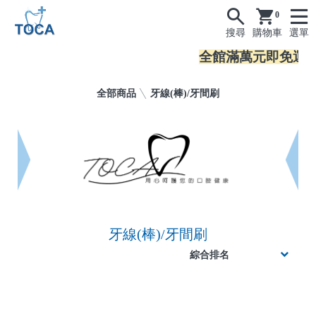
0
搜尋
購物車
選單
全館滿萬元即免運
全部商品
牙線(棒)/牙間刷
牙線(棒)/牙間刷
(